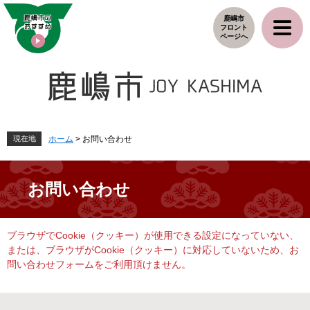
ペ
メ
鹿嶋市
ー
ニ
フロント
ジ
ュ
ページへ
の
ー
先
を
頭
飛
で
ば
す
し
。
て
本
現在地
ホーム
>
お問い合わせ
文
へ
お問い合わせ
本
ブラウザでCookie（クッキー）が使用できる設定になっていない、
文
または、ブラウザがCookie（クッキー）に対応していないため、お
問い合わせフォームをご利用頂けません。