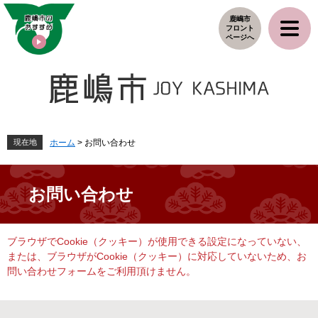
ペ
メ
鹿嶋市
ー
ニ
フロント
ジ
ュ
ページへ
の
ー
先
を
頭
飛
で
ば
す
し
。
て
本
現在地
ホーム
>
お問い合わせ
文
へ
お問い合わせ
本
ブラウザでCookie（クッキー）が使用できる設定になっていない、
文
または、ブラウザがCookie（クッキー）に対応していないため、お
問い合わせフォームをご利用頂けません。