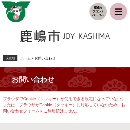
ペ
メ
鹿嶋市
ー
ニ
フロント
ジ
ュ
ページへ
の
ー
先
を
頭
飛
で
ば
す
し
。
て
本
現在地
ホーム
>
お問い合わせ
文
へ
お問い合わせ
本
ブラウザでCookie（クッキー）が使用できる設定になっていない、
文
または、ブラウザがCookie（クッキー）に対応していないため、お
問い合わせフォームをご利用頂けません。