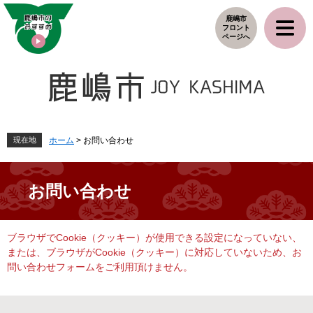
ペ
メ
鹿嶋市
ー
ニ
フロント
ジ
ュ
ページへ
の
ー
先
を
頭
飛
で
ば
す
し
。
て
本
現在地
ホーム
>
お問い合わせ
文
へ
お問い合わせ
本
ブラウザでCookie（クッキー）が使用できる設定になっていない、
文
または、ブラウザがCookie（クッキー）に対応していないため、お
問い合わせフォームをご利用頂けません。