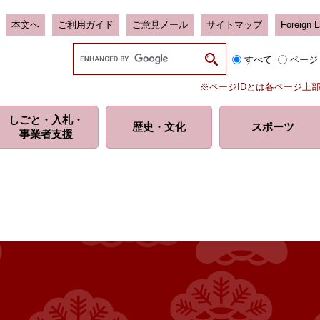
本文へ
ご利用ガイド
ご意見メール
サイトマップ
Foreign 
G
すべて
ページ
o
o
※ページIDとは各ページ上
g
l
しごと・入札・
e
歴史・
文化
スポーツ
事業者支援
カ
ス
タ
ム
検
索