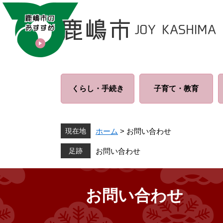
ペ
メ
ー
ニ
ジ
ュ
の
ー
先
を
頭
飛
で
ば
くらし・
手続き
子育て・
教育
す
し
。
て
本
文
現在地
ホーム
>
お問い合わせ
へ
お問い合わせ
お問い合わせ