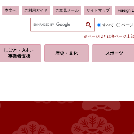
本文へ
ご利用ガイド
ご意見メール
サイトマップ
Foreign 
G
すべて
ページ
o
o
※ページIDとは各ページ上
g
l
しごと・入札・
e
歴史・
文化
スポーツ
事業者支援
カ
ス
タ
ム
検
索