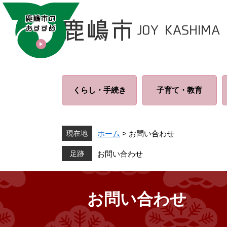
ペ
メ
ー
ニ
ジ
ュ
の
ー
先
を
頭
飛
で
ば
くらし・
手続き
子育て・
教育
す
し
。
て
本
文
現在地
ホーム
>
お問い合わせ
へ
お問い合わせ
お問い合わせ