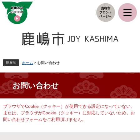
ペ
メ
鹿嶋市
ー
ニ
フロント
ジ
ュ
ページへ
の
ー
先
を
頭
飛
で
ば
す
し
。
て
本
現在地
ホーム
>
お問い合わせ
文
へ
お問い合わせ
本
ブラウザでCookie（クッキー）が使用できる設定になっていない、
文
または、ブラウザがCookie（クッキー）に対応していないため、お
問い合わせフォームをご利用頂けません。