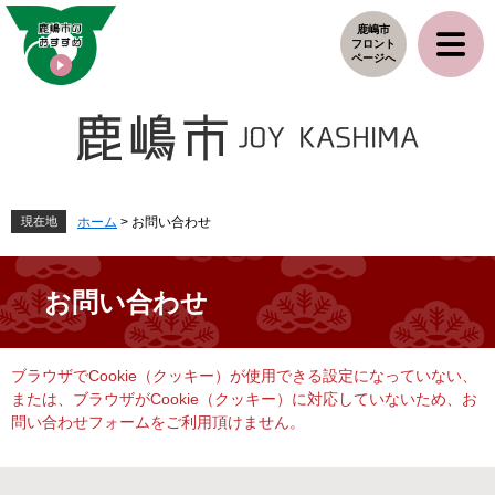
ペ
メ
鹿嶋市
ー
ニ
フロント
ジ
ュ
ページへ
の
ー
先
を
頭
飛
で
ば
す
し
。
て
本
現在地
ホーム
>
お問い合わせ
文
へ
お問い合わせ
本
ブラウザでCookie（クッキー）が使用できる設定になっていない、
文
または、ブラウザがCookie（クッキー）に対応していないため、お
問い合わせフォームをご利用頂けません。