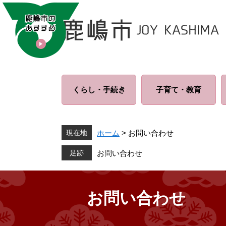
ペ
メ
ー
ニ
ジ
ュ
の
ー
先
を
頭
飛
で
ば
くらし・
手続き
子育て・
教育
す
し
。
て
本
文
現在地
ホーム
>
お問い合わせ
へ
お問い合わせ
お問い合わせ