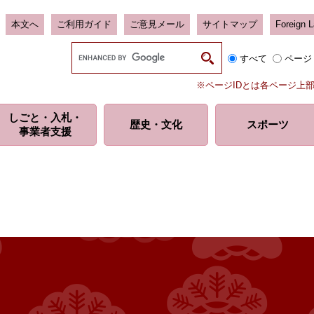
本文へ
ご利用ガイド
ご意見メール
サイトマップ
Foreign 
G
すべて
ページ
o
o
※ページIDとは各ページ上
g
l
しごと・入札・
e
歴史・
文化
スポーツ
事業者支援
カ
ス
タ
ム
検
索