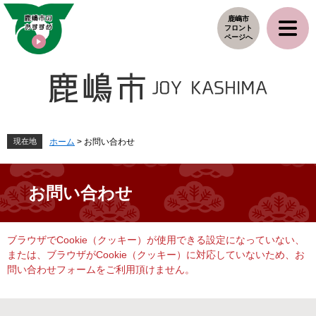
ペ
メ
鹿嶋市
ー
ニ
フロント
ジ
ュ
ページへ
の
ー
先
を
頭
飛
で
ば
す
し
。
て
本
現在地
ホーム
>
お問い合わせ
文
へ
お問い合わせ
本
ブラウザでCookie（クッキー）が使用できる設定になっていない、
文
または、ブラウザがCookie（クッキー）に対応していないため、お
問い合わせフォームをご利用頂けません。