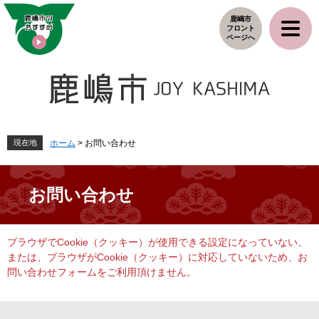
ペ
メ
鹿嶋市
ー
ニ
フロント
ジ
ュ
ページへ
の
ー
先
を
頭
飛
で
ば
す
し
。
て
本
現在地
ホーム
>
お問い合わせ
文
へ
お問い合わせ
本
ブラウザでCookie（クッキー）が使用できる設定になっていない、
文
または、ブラウザがCookie（クッキー）に対応していないため、お
問い合わせフォームをご利用頂けません。