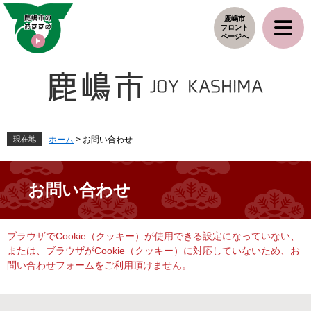
ペ
メ
鹿嶋市
ー
ニ
フロント
ジ
ュ
ページへ
の
ー
先
を
頭
飛
で
ば
す
し
。
て
本
現在地
ホーム
>
お問い合わせ
文
へ
お問い合わせ
本
ブラウザでCookie（クッキー）が使用できる設定になっていない、
文
または、ブラウザがCookie（クッキー）に対応していないため、お
問い合わせフォームをご利用頂けません。