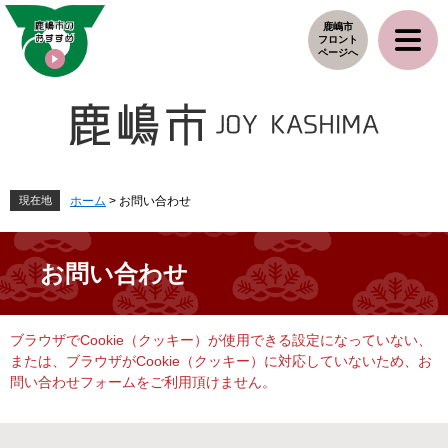
ペ
メ
鹿嶋市
ー
ニ
フロント
ジ
ュ
ページへ
の
ー
先
を
頭
飛
で
ば
す
し
。
て
本
現在地
ホーム
>
お問い合わせ
文
へ
お問い合わせ
本
ブラウザでCookie（クッキー）が使用できる設定になっていない、
文
または、ブラウザがCookie（クッキー）に対応していないため、お
問い合わせフォームをご利用頂けません。