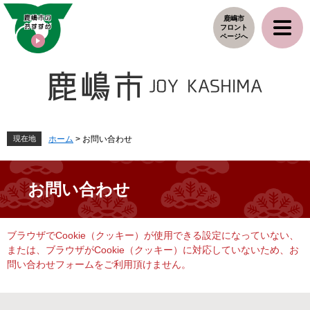
ペ
メ
鹿嶋市
ー
ニ
フロント
ジ
ュ
ページへ
の
ー
先
を
頭
飛
で
ば
す
し
。
て
本
現在地
ホーム
>
お問い合わせ
文
へ
お問い合わせ
本
ブラウザでCookie（クッキー）が使用できる設定になっていない、
文
または、ブラウザがCookie（クッキー）に対応していないため、お
問い合わせフォームをご利用頂けません。