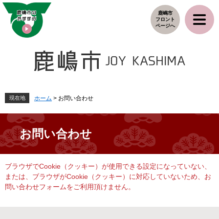
ペ
メ
鹿嶋市
ー
ニ
フロント
ジ
ュ
ページへ
の
ー
先
を
頭
飛
で
ば
す
し
。
て
本
現在地
ホーム
>
お問い合わせ
文
へ
お問い合わせ
本
ブラウザでCookie（クッキー）が使用できる設定になっていない、
文
または、ブラウザがCookie（クッキー）に対応していないため、お
問い合わせフォームをご利用頂けません。