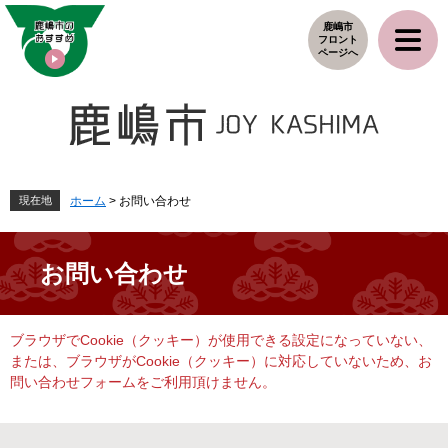
ペ
メ
鹿嶋市
ー
ニ
フロント
ジ
ュ
ページへ
の
ー
先
を
頭
飛
で
ば
す
し
。
て
本
現在地
ホーム
>
お問い合わせ
文
へ
お問い合わせ
本
ブラウザでCookie（クッキー）が使用できる設定になっていない、
文
または、ブラウザがCookie（クッキー）に対応していないため、お
問い合わせフォームをご利用頂けません。