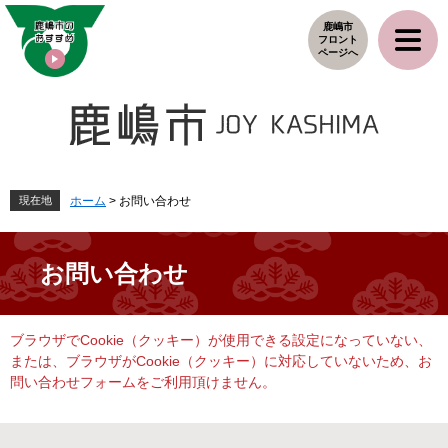
ペ
メ
鹿嶋市
ー
ニ
フロント
ジ
ュ
ページへ
の
ー
先
を
頭
飛
で
ば
す
し
。
て
本
現在地
ホーム
>
お問い合わせ
文
へ
お問い合わせ
本
ブラウザでCookie（クッキー）が使用できる設定になっていない、
文
または、ブラウザがCookie（クッキー）に対応していないため、お
問い合わせフォームをご利用頂けません。