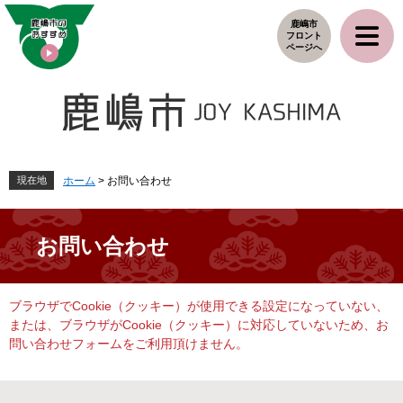
ペ
メ
鹿嶋市
ー
ニ
フロント
ジ
ュ
ページへ
の
ー
先
を
頭
飛
で
ば
す
し
。
て
本
現在地
ホーム
>
お問い合わせ
文
へ
お問い合わせ
本
ブラウザでCookie（クッキー）が使用できる設定になっていない、
文
または、ブラウザがCookie（クッキー）に対応していないため、お
問い合わせフォームをご利用頂けません。