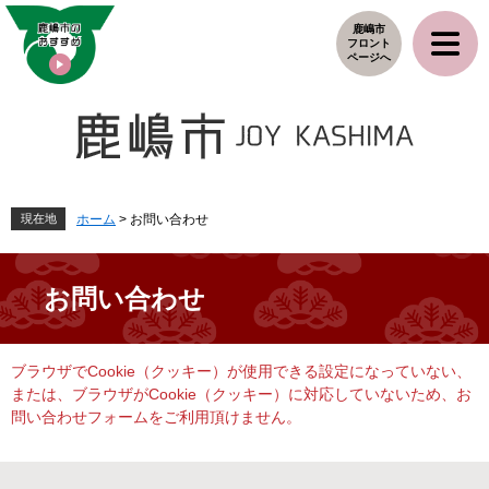
ペ
メ
鹿嶋市
ー
ニ
フロント
ジ
ュ
ページへ
の
ー
先
を
頭
飛
で
ば
す
し
。
て
本
現在地
ホーム
>
お問い合わせ
文
へ
お問い合わせ
本
ブラウザでCookie（クッキー）が使用できる設定になっていない、
文
または、ブラウザがCookie（クッキー）に対応していないため、お
問い合わせフォームをご利用頂けません。