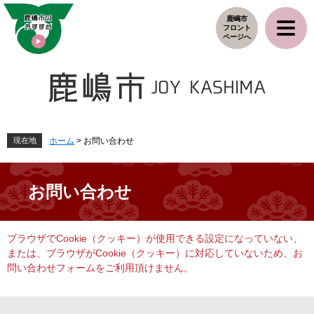
ペ
メ
鹿嶋市
ー
ニ
フロント
ジ
ュ
ページへ
の
ー
先
を
頭
飛
で
ば
す
し
。
て
本
現在地
ホーム
>
お問い合わせ
文
へ
お問い合わせ
本
ブラウザでCookie（クッキー）が使用できる設定になっていない、
文
または、ブラウザがCookie（クッキー）に対応していないため、お
問い合わせフォームをご利用頂けません。