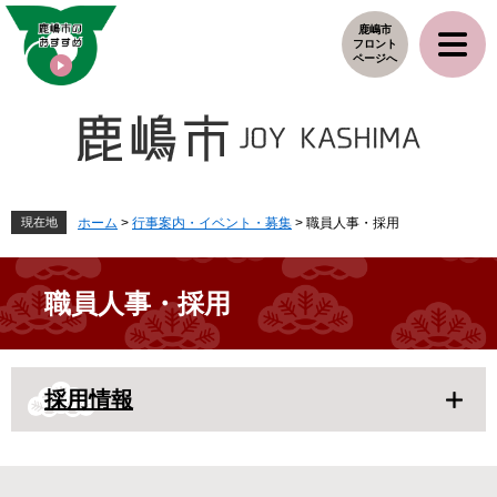
ペ
メ
鹿嶋市
ー
ニ
フロント
ジ
ュ
ページへ
の
ー
先
を
頭
飛
で
ば
す
し
。
て
本
現在地
ホーム
>
行事案内・イベント・募集
>
職員人事・採用
文
へ
職員人事・採用
本
採用情報
文