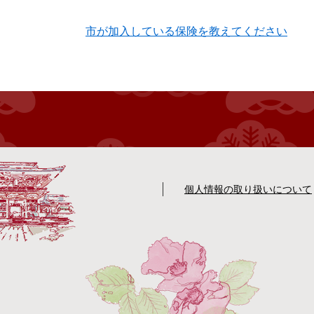
本
市が加入している保険を教えてください
文
個人情報の取り扱いについて