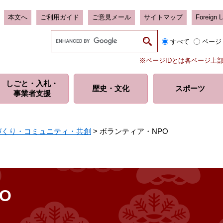
本文へ
ご利用ガイド
ご意見メール
サイトマップ
Foreign 
G
すべて
ページ
o
o
※ページIDとは各ページ上
g
l
しごと・入札・
e
歴史・
文化
スポーツ
事業者支援
カ
ス
タ
ム
づくり・コミュニティ・共創
>
ボランティア・NPO
検
索
O