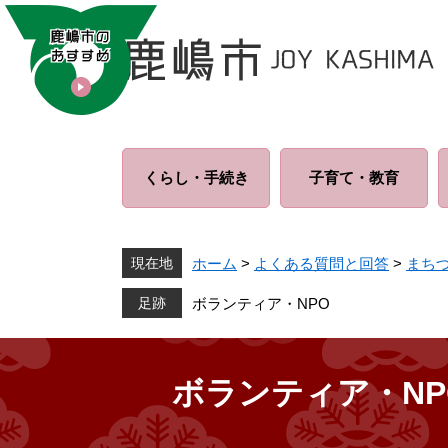
ペ
メ
ー
ニ
ジ
ュ
の
ー
先
を
頭
飛
で
ば
くらし・
手続き
子育て・
教育
す
し
。
て
本
文
現在地
ホーム
>
よくある質問と回答
>
まち
へ
ボランティア・NPO
ボランティア・NP