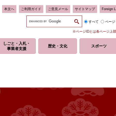
本文へ
ご利用ガイド
ご意見メール
サイトマップ
Foreign 
G
すべて
ページ
o
o
※ページIDとは各ページ上
g
l
しごと・入札・
e
歴史・
文化
スポーツ
事業者支援
カ
ス
タ
ム
検
索