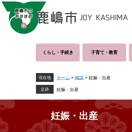
ペ
メ
ー
ニ
ジ
ュ
の
ー
先
を
頭
飛
で
ば
くらし・
手続き
子育て・
教育
す
し
。
て
本
文
現在地
ホーム
>
相談
>
妊娠・出産
へ
妊娠・出産
妊娠・出産