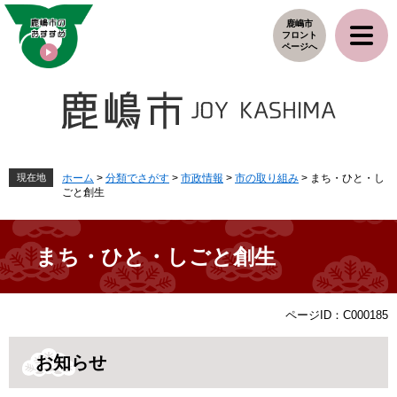
ペ
メ
鹿嶋市
ー
ニ
フロント
ジ
ュ
ページへ
の
ー
先
を
頭
飛
で
ば
す
し
。
て
本
現在地
ホーム
>
分類でさがす
>
市政情報
>
市の取り組み
>
まち・ひと・し
ごと創生
文
へ
まち・ひと・しごと創生
本
ページID：C000185
文
お知らせ