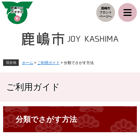
ペ
メ
鹿嶋市
ー
ニ
フロント
ジ
ュ
ページへ
の
ー
先
を
頭
飛
で
ば
す
し
。
て
本
現在地
ホーム
>
ご利用ガイド
>
分類でさがす方法
文
へ
ご利用ガイド
本
文
分類でさがす方法