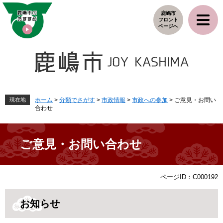
ペ
メ
鹿嶋市
ー
ニ
フロント
ジ
ュ
ページへ
の
ー
先
を
頭
飛
で
ば
す
し
。
て
本
現在地
ホーム
>
分類でさがす
>
市政情報
>
市政への参加
>
ご意見・お問い
合わせ
文
へ
ご意見・お問い合わせ
本
ページID：C000192
文
お知らせ