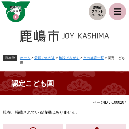
ペ
メ
鹿嶋市
ー
ニ
フロント
ジ
ュ
ページへ
の
ー
先
を
頭
飛
で
ば
す
し
。
て
本
現在地
ホーム
>
分類でさがす
>
施設でさがす
>
市の施設一覧
>
認定こども
園
文
へ
認定こども園
本
ページID：C000207
文
現在、掲載されている情報はありません。