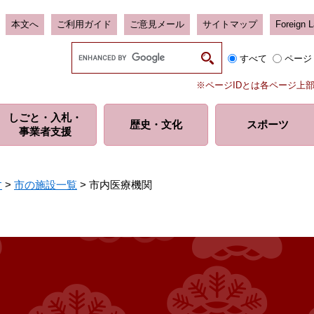
本文へ
ご利用ガイド
ご意見メール
サイトマップ
Foreign 
G
すべて
ページ
o
o
※ページIDとは各ページ上
g
l
しごと・入札・
e
歴史・
文化
スポーツ
事業者支援
カ
ス
タ
ム
す
>
市の施設一覧
>
市内医療機関
検
索