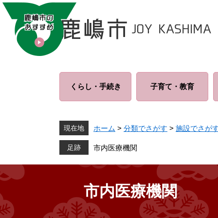
ペ
メ
ー
ニ
ジ
ュ
の
ー
先
を
頭
飛
で
ば
くらし・
手続き
子育て・
教育
す
し
。
て
本
文
現在地
ホーム
>
分類でさがす
>
施設でさが
へ
市内医療機関
市内医療機関