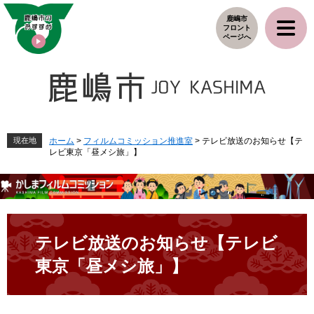
ペ
メ
鹿嶋市
ー
ニ
フロント
ジ
ュ
ページへ
の
ー
先
を
頭
飛
で
ば
す
し
。
て
本
現在地
ホーム
>
フィルムコミッション推進室
>
テレビ放送のお知らせ【テ
レビ東京「昼メシ旅」】
文
へ
本
文
テレビ放送のお知らせ【テレビ
東京「昼メシ旅」】