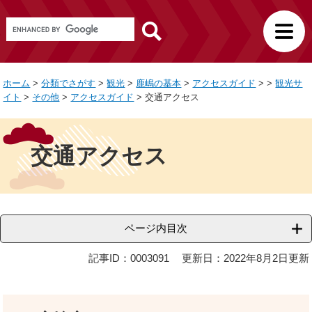
ペ
メ
観
G
ー
ニ
光
o
ジ
ュ
サ
o
の
ー
イ
g
先
を
ト
ホーム
>
分類でさがす
>
観光
>
鹿嶋の基本
>
アクセスガイド
>
>
観光サ
l
頭
飛
イト
>
その他
>
アクセスガイド
>
交通アクセス
e
で
ば
カ
本
す
し
ス
文
。
て
タ
交通アクセス
ム
本
検
文
索
へ
ページ内目次
記事ID：0003091
更新日：2022年8月2日更新