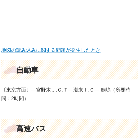
地図の読み込みに関する問題が発生したとき
自動車
〔東京方面〕―宮野木Ｊ.Ｃ.Ｔ―潮来Ｉ.Ｃ―
鹿嶋（所要時
間：2時間）
高速バス