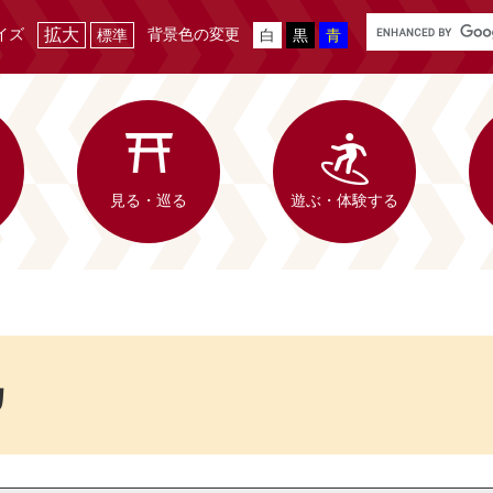
G
イズ
拡大
背景色の変更
標準
白
黒
青
o
o
g
l
e
カ
ス
見る・巡る
遊ぶ・体験する
タ
ム
検
索
カ