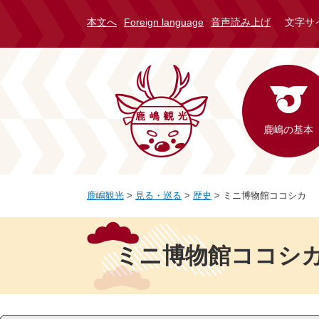
ペ
メ
観
本文へ
Foreign language
音声読み上げ
文
文字サ
ー
ニ
光
字
ジ
ュ
サ
サ
の
ー
イ
イ
鹿嶋観光トップ
先
を
ト
ズ
頭
飛
・
で
ば
背
鹿嶋の基本
景
す
し
色
。
て
変
本
更
文
鹿嶋観光
>
見る・巡る
>
歴史
>
ミニ博物館ココシカ
へ
本
文
ミニ博物館ココシ