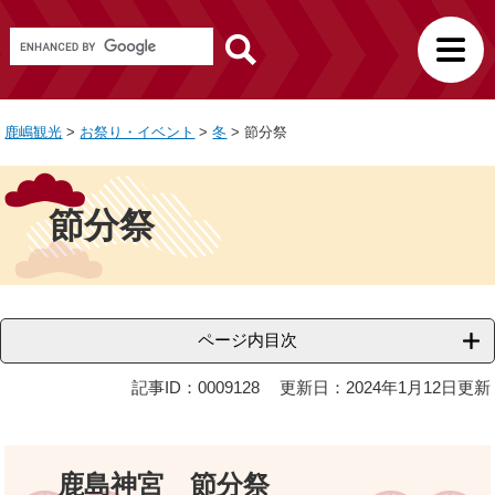
ペ
メ
観
G
ー
ニ
光
o
ジ
ュ
サ
o
の
ー
イ
g
先
を
ト
鹿嶋観光
>
お祭り・イベント
>
冬
>
節分祭
l
頭
飛
e
で
ば
本
カ
す
し
文
ス
節分祭
。
て
タ
ム
本
検
文
索
へ
ページ内目次
記事ID：0009128
更新日：2024年1月12日更新
鹿島神宮 節分祭