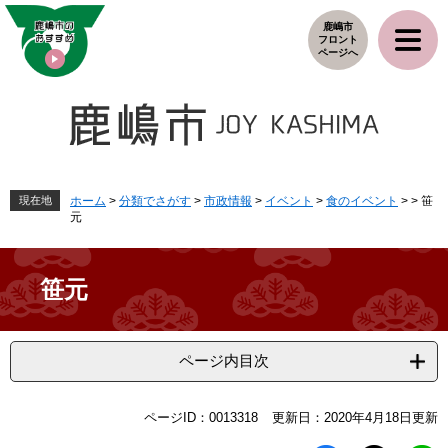
ペ
メ
鹿嶋市
ー
ニ
フロント
ジ
ュ
ページへ
の
ー
先
を
頭
飛
で
ば
す
し
。
て
本
現在地
ホーム
>
分類でさがす
>
市政情報
>
イベント
>
食のイベント
>
>
笹
元
文
へ
笹元
ページ内目次
本
ページID：0013318
更新日：2020年4月18日更新
文