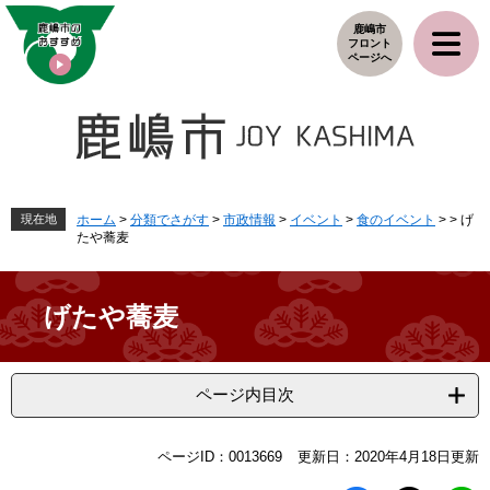
ペ
メ
鹿嶋市
ー
ニ
フロント
ジ
ュ
ページへ
の
ー
先
を
頭
飛
で
ば
す
し
。
て
本
現在地
ホーム
>
分類でさがす
>
市政情報
>
イベント
>
食のイベント
>
>
げ
たや蕎麦
文
へ
げたや蕎麦
ページ内目次
本
ページID：0013669
更新日：2020年4月18日更新
文