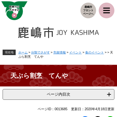
ペ
メ
鹿嶋市
ー
ニ
フロント
ジ
ュ
ページへ
の
ー
先
を
頭
飛
で
ば
す
し
。
て
本
現在地
ホーム
>
分類でさがす
>
市政情報
>
イベント
>
食のイベント
>
>
天
ぷら割烹 てんや
文
へ
天ぷら割烹 てんや
ページ内目次
本
ページID：0013685
更新日：2020年4月18日更新
文