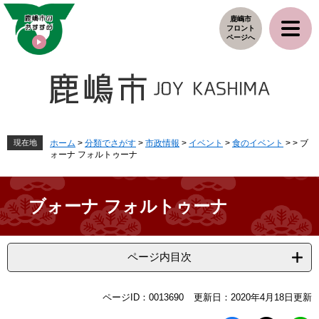
ペ
メ
鹿嶋市
ー
ニ
フロント
ジ
ュ
ページへ
の
ー
先
を
頭
飛
で
ば
す
し
。
て
本
現在地
ホーム
>
分類でさがす
>
市政情報
>
イベント
>
食のイベント
>
>
ブ
ォーナ フォルトゥーナ
文
へ
ブォーナ フォルトゥーナ
ページ内目次
本
ページID：0013690
更新日：2020年4月18日更新
文