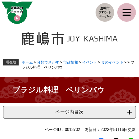
ペ
メ
鹿嶋市
ー
ニ
フロント
ジ
ュ
ページへ
の
ー
先
を
頭
飛
で
ば
す
し
。
て
本
現在地
ホーム
>
分類でさがす
>
市政情報
>
イベント
>
食のイベント
>
>
ブ
ラジル料理 ベリンバウ
文
へ
ブラジル料理 ベリンバウ
ページ内目次
本
ページID：0013702
更新日：2022年5月16日更新
文