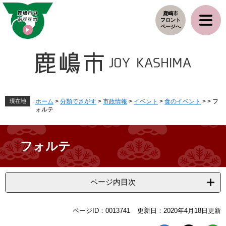
ペ
メ
鹿嶋市
ー
ニ
フロント
ジ
ュ
ページへ
の
ー
先
を
頭
飛
で
ば
す
し
。
て
本
現在地
ホーム
>
分類でさがす
>
市政情報
>
イベント
>
食のイベント
>
>
フ
ォルテ
文
へ
フォルテ
ページ内目次
本
ページID：0013741
更新日：2020年4月18日更新
文