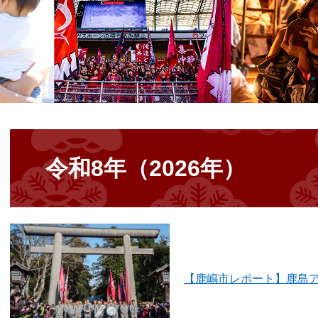
本
文
令和8年（2026年）
【鹿嶋市レポート】鹿島