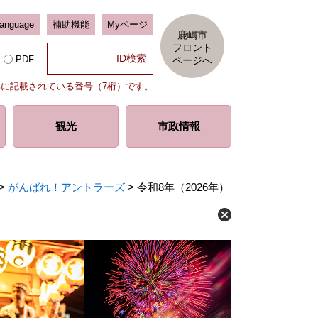
Language
補助機能
Myページ
鹿嶋市
フロント
PDF
ページへ
部に記載されている番号（7桁）です。
観光
市政情報
>
がんばれ！アントラーズ
>
令和8年（2026年）