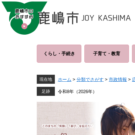
ペ
メ
ー
ニ
ジ
ュ
の
ー
先
を
頭
飛
で
ば
くらし・
手続き
子育て・
教育
す
し
。
て
本
文
現在地
ホーム
>
分類でさがす
>
市政情報
>
へ
令和8年（2026年）