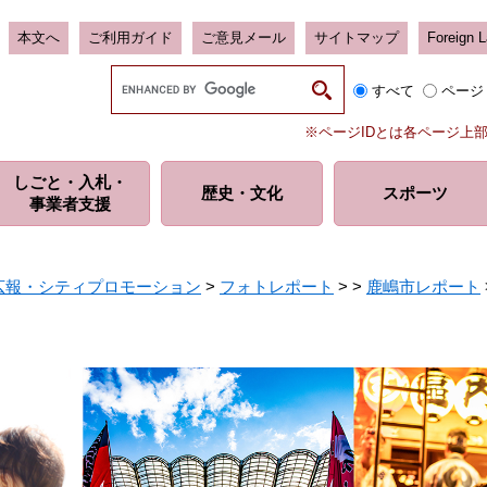
本文へ
ご利用ガイド
ご意見メール
サイトマップ
Foreign 
G
すべて
ページ
o
o
※ページIDとは各ページ上
g
l
しごと・入札・
e
歴史・
文化
スポーツ
事業者支援
カ
ス
タ
ム
広報・シティプロモーション
>
フォトレポート
>
>
鹿嶋市レポート
検
索