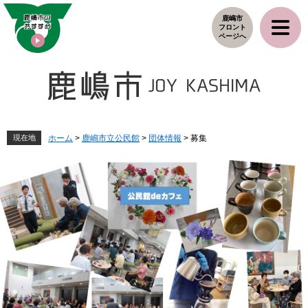
ペ
メ
鹿嶋市
ー
ニ
フロント
ジ
ュ
ページへ
の
ー
先
を
頭
飛
で
ば
す
し
。
て
本
現在地
ホーム
>
鹿嶋市立公民館
>
団体情報
>
募集
文
へ