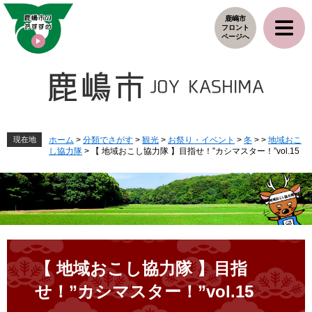
ペ
メ
鹿嶋市
ー
ニ
フロント
ジ
ュ
ページへ
の
ー
先
を
頭
飛
で
ば
す
し
。
て
本
現在地
ホーム
>
分類でさがす
>
観光
>
お祭り・イベント
>
冬
>
>
地域おこ
し協力隊
>
【 地域おこし協力隊 】目指せ！”カシマスター！”vol.15
文
へ
本
文
【 地域おこし協力隊 】目指
せ！”カシマスター！”vol.15