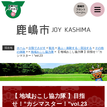
ペ
メ
鹿嶋市
ー
ニ
フロント
ジ
ュ
ページへ
の
ー
先
を
頭
飛
で
ば
す
し
。
て
本
現在地
ホーム
>
分類でさがす
>
観光
>
遊ぶ・体験する・宿泊する
>
その他
の体験
>
>
地域おこし協力隊
>
【 地域おこし協力隊 】目指せ！”カ
文
シマスター！”vol.23
へ
本
文
【 地域おこし協力隊 】目指
せ！”カシマスター！”vol.23