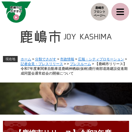
ペ
メ
鹿嶋市
ー
ニ
フロント
ジ
ュ
ページへ
の
ー
先
を
頭
飛
で
ば
す
し
。
て
本
現在地
ホーム
>
分類でさがす
>
市政情報
>
広報・シティプロモーション
>
記者会見・プレスリリース
>
>
プレスルーム
>
【鹿嶋市リリース】
文
令和7年度東関東自動車道鹿嶋神栖線(仮称)鹿行南部道路建設促進期
へ
成同盟会通常総会の開催について
本
文