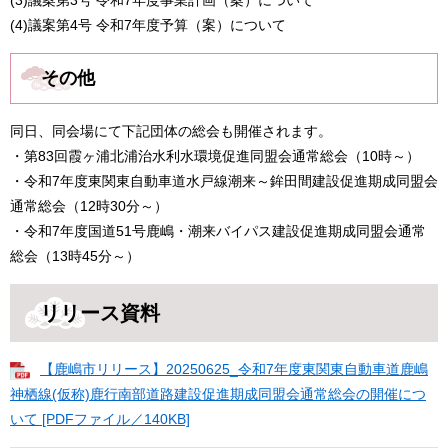
(3)議案第3号 令和7年度事業計画（案）について
(4)議案第4号 令和7年度予算（案）について
その他
同日、同会場にて下記団体の総会も開催されます。
・第83回霞ヶ浦北浦治水利水環境促進同盟会通常総会（10時～）
・令和7年度東関東自動車道水戸線潮来～鉾田間建設促進期成同盟会
通常総会（12時30分～）
・令和7年度国道51号鹿嶋・潮来バイパス建設促進期成同盟会通常
総会（13時45分～）
リリース資料
【鹿嶋市リリース】20250625_令和7年度東関東自動車道鹿嶋
神栖線(仮称)鹿行南部道路建設促進期成同盟会通常総会の開催につ
いて [PDFファイル／140KB]