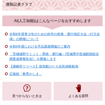
鹿島記者クラブ
AI(人工知能)は
こんなページをおすすめします
令和6年度青少年のための科学の祭典・鹿行地区大会（行方会
場）の開催について
令和5年度における手話講座開催のご案内
「茨城城郭サミット－県南・鹿行編－[茨城県中世城館跡総合
調査成果報告会]」を開催します
【鹿嶋市リリース】巡視船ひたち住民体験航海
広報紙「教育かしま」
見つからない
ときは
よくある質問