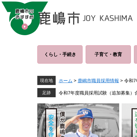
ペ
メ
ー
ニ
ジ
ュ
の
ー
先
を
頭
飛
で
ば
くらし・
手続き
子育て・
教育
す
し
。
て
本
文
現在地
ホーム
>
鹿嶋市職員採用情報
>
令和
へ
令和7年度職員採用試験（追加募集）