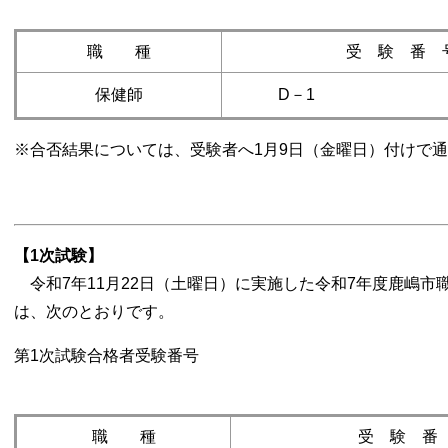
職 種
受 験 番 
保健師
D－1
※合否結果については、受験者へ1月9日（金曜日）付けで
【1次
試験】
令和7年11月22日（土曜日）に実施した令和7年度鹿嶋市
は、次のとおりです。
第1次試験合格者
職 種
受 験 番