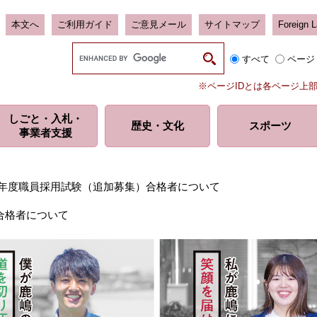
本文へ
ご利用ガイド
ご意見メール
サイトマップ
Foreign 
G
すべて
ページ
o
o
※ページIDとは各ページ上
g
l
しごと・入札・
e
歴史・
文化
スポーツ
事業者支援
カ
ス
タ
ム
7年度職員採用試験（追加募集）合格者について
検
索
合格者について