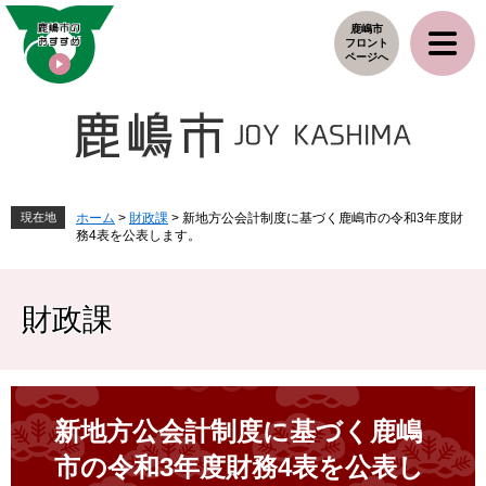
ペ
メ
鹿嶋市
ー
ニ
フロント
ジ
ュ
ページへ
の
ー
先
を
頭
飛
で
ば
す
し
。
て
本
現在地
ホーム
>
財政課
>
新地方公会計制度に基づく鹿嶋市の令和3年度財
務4表を公表します。
文
へ
財政課
本
文
新地方公会計制度に基づく鹿嶋
市の令和3年度財務4表を公表し