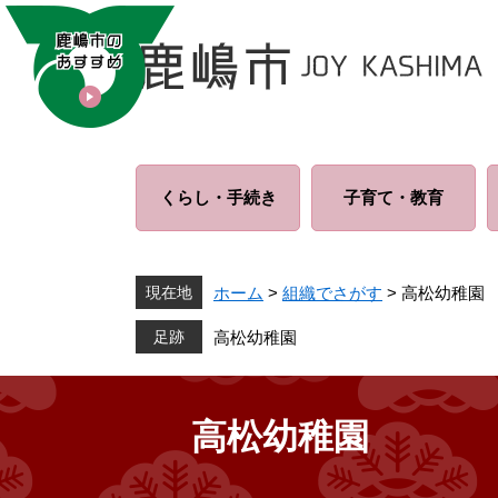
ペ
メ
ー
ニ
ジ
ュ
の
ー
先
を
頭
飛
で
ば
くらし・
手続き
子育て・
教育
す
し
。
て
本
文
現在地
ホーム
>
組織でさがす
>
高松幼稚園
へ
高松幼稚園
高松幼稚園