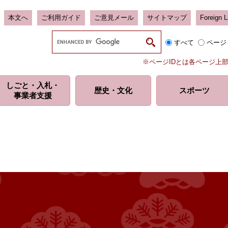
本文へ
ご利用ガイド
ご意見メール
サイトマップ
Foreign 
G
すべて
ページ
o
o
※ページIDとは各ページ上
g
l
しごと・入札・
e
歴史・
文化
スポーツ
事業者支援
カ
ス
タ
ム
検
索