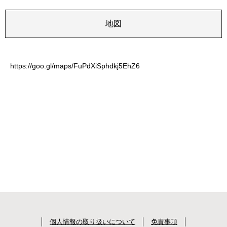
地図
https://goo.gl/maps/FuPdXiSphdkj5EhZ6
個人情報の取り扱いについて
免責事項