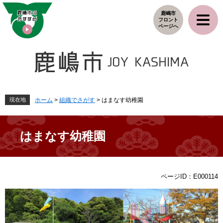
ペ
メ
鹿嶋市
ー
ニ
フロント
ジ
ュ
ページへ
の
ー
先
を
頭
飛
で
ば
す
し
。
て
本
現在地
ホーム
>
組織でさがす
>
はまなす幼稚園
文
へ
はまなす幼稚園
本
ページID：E000114
文