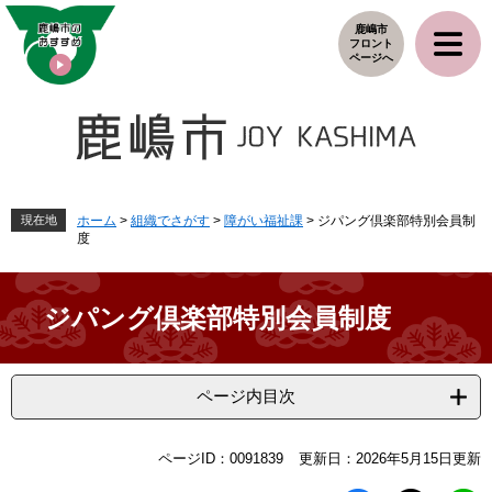
ペ
メ
鹿嶋市
ー
ニ
フロント
ジ
ュ
ページへ
の
ー
先
を
頭
飛
で
ば
す
し
。
て
本
現在地
ホーム
>
組織でさがす
>
障がい福祉課
>
ジパング倶楽部特別会員制
度
文
へ
ジパング倶楽部特別会員制度
ページ内目次
本
ページID：0091839
更新日：2026年5月15日更新
文