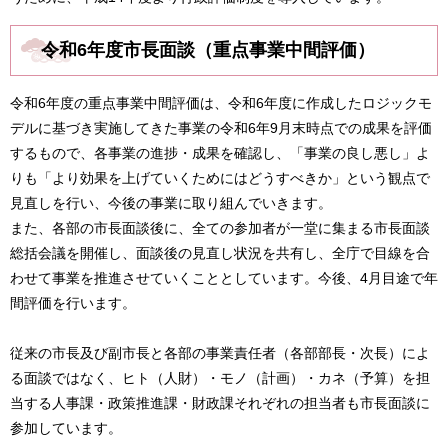
令和6年度市長面談（重点事業中間評価）
令和6年度の重点事業中間評価は、令和6年度に作成したロジックモ
デルに基づき実施してきた事業の令和6年9月末時点での成果を評価
するもので、各事業の進捗・成果を確認し、「事業の良し悪し」よ
りも「より効果を上げていくためにはどうすべきか」という観点で
見直しを行い、今後の事業に取り組んでいきます。
また、各部の市長面談後に、全ての参加者が一堂に集まる市長面談
総括会議を開催し、面談後の見直し状況を共有し、全庁で目線を合
わせて事業を推進させていくこととしています。今後、4月目途で年
間評価を行います。
従来の市長及び副市長と各部の事業責任者（各部部長・次長）によ
る面談ではなく、ヒト（人財）・モノ（計画）・カネ（予算）を担
当する人事課・政策推進課・財政課それぞれの担当者も市長面談に
参加しています。