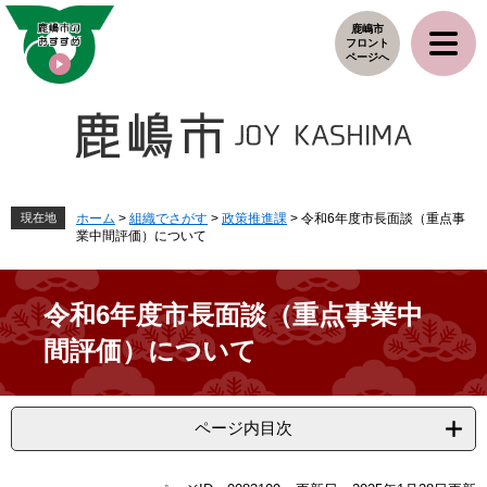
ペ
メ
鹿嶋市
ー
ニ
フロント
ジ
ュ
ページへ
の
ー
先
を
頭
飛
で
ば
す
し
。
て
本
現在地
ホーム
>
組織でさがす
>
政策推進課
>
令和6年度市長面談（重点事
業中間評価）について
文
へ
令和6年度市長面談（重点事業中
間評価）について
ページ内目次