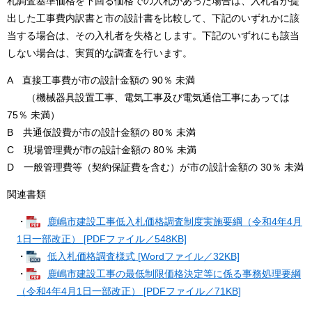
札調査基準価格を下回る価格での入札があった場合は、入札者が提
出した工事費内訳書と市の設計書を比較して、下記のいずれかに該
当する場合は、その入札者を失格とします。下記のいずれにも該当
しない場合は、実質的な調査を行います。
A 直接工事費が市の設計金額の 90％ 未満
（機械器具設置工事、電気工事及び電気通信工事にあっては
75％ 未満）
B 共通仮設費が市の設計金額の 80％ 未満
C 現場管理費が市の設計金額の 80％ 未満
D 一般管理費等（契約保証費を含む）が市の設計金額の 30％ 未満
関連書類
・
鹿嶋市建設工事低入札価格調査制度実施要綱（令和4年4月
1日一部改正） [PDFファイル／548KB]
・
低入札価格調査様式 [Wordファイル／32KB]
・
鹿嶋市建設工事の最低制限価格決定等に係る事務処理要綱
（令和4年4月1日一部改正） [PDFファイル／71KB]