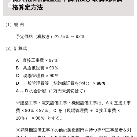
格算定方法
（1）範 囲
予定価格（税抜き）の 75％ ～ 92％
（2）計算式
A 直接工事費 × 97％
B 共通仮設費 × 90％
C 現場管理費 × 90％
D 一般管理費等（契約保証費を含む） ×
68％
A ～ D の合計額（1万円未満切捨て）
※建築工事・電気設備工事・機械設備工事は、A を直接工事
費 × 90％ × 97％、Ｃ を（現場管理費 ＋ 直接工事費 ×
10％） × 90％ とする。
※昇降機設備工事その他の製造部門を持つ専門工事業者を対