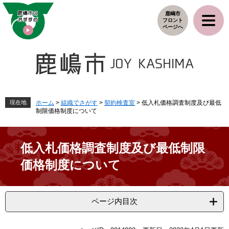
ペ
メ
鹿嶋市
ー
ニ
フロント
ジ
ュ
ページへ
の
ー
先
を
頭
飛
で
ば
す
し
。
て
本
現在地
ホーム
>
組織でさがす
>
契約検査室
>
低入札価格調査制度及び最低
制限価格制度について
文
へ
低入札価格調査制度及び最低制限
価格制度について
ページ内目次